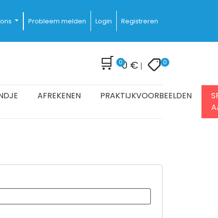
 ons
Probleem melden
Login
Registreren
🛒
0
0
0
€
|
NDJE
AFREKENEN
PRAKTIJKVOORBEELDEN
S
A
ST