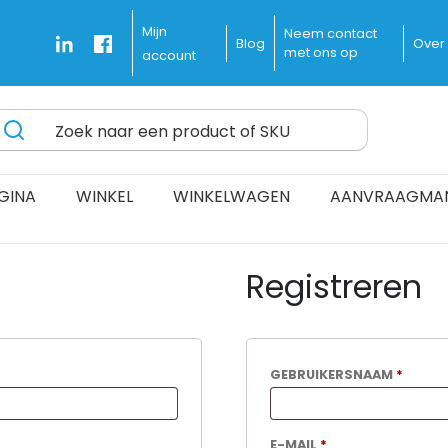
Mijn
Neem contact
Blog
Over
met ons op
account
Zoek naar een product of SKU
ines Delivered Fast and Free
GINA
WINKEL
WINKELWAGEN
AANVRAAGMA
Registreren
VEREI
GEBRUIKERSNAAM
*
VEREIST
E-MAIL
*