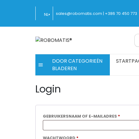
Ga
naar
sales@robomatis.com |
+386 70 450 773
NL
▾
inhoud
ROBOMATIS®
Battery Strapping Tools and Packing Mach
DOOR CATEGORIEËN
STARTPA
BLADEREN
Login
VEREIST
GEBRUIKERSNAAM OF E-MAILADRES
*
VEREIST
WACHTWOORD
*