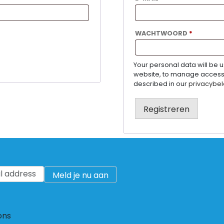
VEREIST
WACHTWOORD
*
Your personal data will be 
website, to manage access 
described in our
privacybel
Registreren
l address
ons