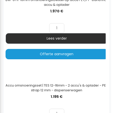
accu & oplader
1.970
€
Lees verder
Aantal
Offerte aanvragen
Accu omsnoeringsset | TES 12-16mm - 2 accu's & oplader - PET
strap 12 mm - dispenserwagen
1.195
€