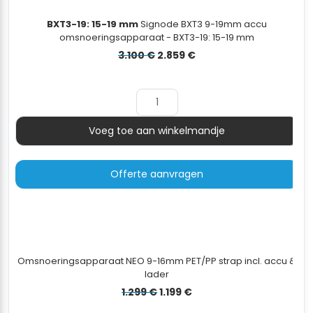
BXT3-19: 15-19 mm
Signode BXT3 9-19mm accu
omsnoeringsapparaat - BXT3-19: 15-19 mm
Oorspronkelijke
Huidige
3.100
€
2.859
€
prijs
prijs
was:
is:
3.100 €.
2.859 €.
Voeg toe aan winkelmandje
Aantal
Offerte aanvragen
Omsnoeringsapparaat NEO 9-16mm PET/PP strap incl. accu &
lader
Oorspronkelijke
Huidige
1.299
€
1.199
€
prijs
prijs