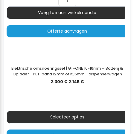
Voeg toe aan winkelmandje
Aantal
Offerte aanvragen
Elektrische omsnoeringsset | GT-ONE 10-16mm – Batterij &
Oplader - PET-band 12mm of 15,5mm - dispenserwagen
Oorspronkelijke
Huidige
2.300
€
2.145
€
prijs
prijs
was:
is:
2.300 €.
2.145 €.
Selecteer opties