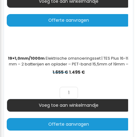
Voeg toe aan winkelmandje
Aantal
Offerte aanvragen
19×1,0mm/1000m
Elektrische omsnoeringsset | TES Plus 16-19
mm – 2 batterijen en oplader – PET-band 15,5mm of 19mm –
PET/PP dispenserwagen - 19×1,0mm/1000m
Oorspronkelijke
Huidige
1.655
€
1.495
€
prijs
prijs
was:
is:
1.655 €.
1.495 €.
Voeg toe aan winkelmandje
Aantal
Offerte aanvragen