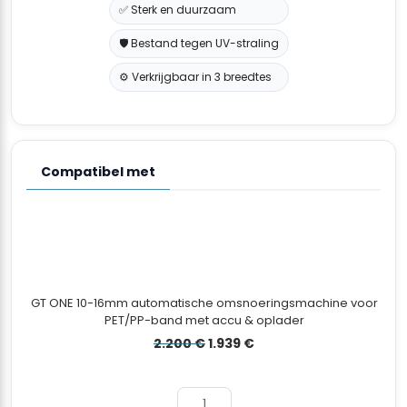
✅ Sterk en duurzaam
🛡️ Bestand tegen UV-straling
⚙️ Verkrijgbaar in 3 breedtes
Compatibel met
GT ONE 10-16mm automatische omsnoeringsmachine voor
PET/PP-band met accu & oplader
Oorspronkelijke
Huidige
2.200
€
1.939
€
prijs
prijs
was:
is:
2.200 €.
1.939 €.