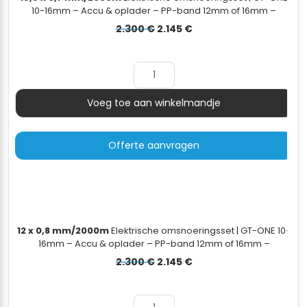
10-16mm – Accu & oplader – PP-band 12mm of 16mm –
dispenserwagen - 16x0,65mm/2000m
Oorspronkelijke
Huidige
2.300
€
2.145
€
prijs
prijs
was:
is:
2.300 €.
2.145 €.
Voeg toe aan winkelmandje
Aantal
Offerte aanvragen
12 x 0,8 mm/2000m
Elektrische omsnoeringsset | GT-ONE 10-
16mm – Accu & oplader – PP-band 12mm of 16mm –
dispenserwagen - 12x0,8mm/2000m
Oorspronkelijke
Huidige
2.300
€
2.145
€
prijs
prijs
was:
is:
2.300 €.
2.145 €.