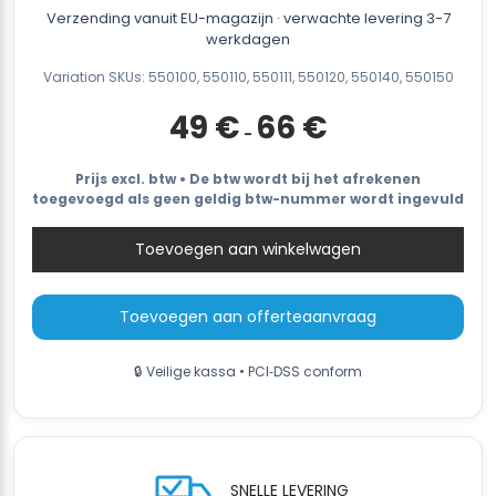
Verzending vanuit EU-magazijn · verwachte levering 3-7
werkdagen
Variation SKUs: 550100, 550110, 550111, 550120, 550140, 550150
Prijsklasse:
49
€
66
€
-
49 €
tot
66 €
Prijs excl. btw • De btw wordt bij het afrekenen
toegevoegd als geen geldig btw-nummer wordt ingevuld
Toevoegen aan winkelwagen
Toevoegen aan offerteaanvraag
🔒 Veilige kassa • PCI‑DSS conform
SNELLE LEVERING