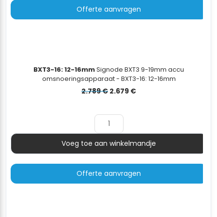
Offerte aanvragen
BXT3-16: 12-16mm
Signode BXT3 9-19mm accu
omsnoeringsapparaat - BXT3-16: 12-16mm
Oorspronkelijke
Huidige
2.789
€
2.679
€
prijs
prijs
was:
is:
2.789 €.
2.679 €.
Voeg toe aan winkelmandje
Aantal
Offerte aanvragen