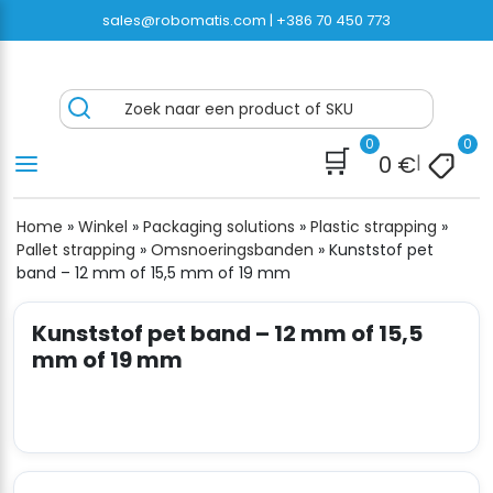
Ga
sales@robomatis.com |
+386 70 450 773
naar
inhoud
ROBOMATIS®
Battery Strapping Tools and Packing Machines
Zoek naar een product of SKU
Delivered Fast and Free
0
0
🛒
0
€
|
Home
»
Winkel
»
Packaging solutions
»
Plastic strapping
»
Pallet strapping
»
Omsnoeringsbanden
»
Kunststof pet
band – 12 mm of 15,5 mm of 19 mm
Kunststof pet band – 12 mm of 15,5
mm of 19 mm