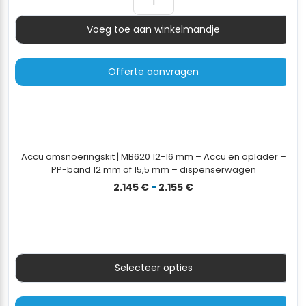
Voeg toe aan winkelmandje
Aantal
Offerte aanvragen
Accu omsnoeringskit | MB620 12-16 mm – Accu en oplader –
PP-band 12 mm of 15,5 mm – dispenserwagen
Prijsklasse:
2.145
€
-
2.155
€
2.145 €
tot
2.155 €
Selecteer opties