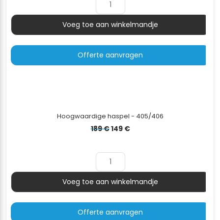
150 €.
119 €.
Voeg toe aan winkelmandje
Aantal
Offerte aanvragen
Hoogwaardige haspel - 405/406
Oorspronkelijke
Huidige
189
€
149
€
prijs
prijs
was:
is:
189 €.
149 €.
Voeg toe aan winkelmandje
Aantal
Offerte aanvragen