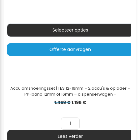
Selecteer opties
Offerte aanvragen
Accu omsnoeringsset | TES 12-16mm – 2 accu's & oplader –
PP-band 12mm of 16mm – dispenserwagen -
12x0,55mm/3000m
Oorspronkelijke
Huidige
1.459
€
1.195
€
prijs
prijs
was:
is:
1.459 €.
1.195 €.
Lees verder