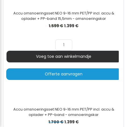
Accu omsnoeringsset NEO 9-16 mm PET/PP incl. accu &
oplader + PP-band 15,5mm - omsnoeringskar
Oorspronkelijke
Huidige
1.599
€
1.399
€
prijs
prijs
was:
is:
1.599 €.
1.399 €.
Voeg toe aan winkelmandje
Aantal
Offerte aanvragen
Accu omsnoeringsset NEO 9-16 mm PET/PP incl. accu &
oplader + PP-band - omsnoeringskar
Oorspronkelijke
Huidige
1.700
€
1.399
€