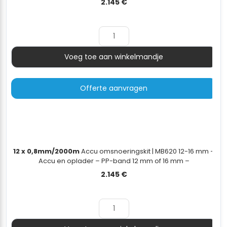
2.145
€
Voeg toe aan winkelmandje
Aantal
Offerte aanvragen
12 x 0,8mm/2000m
Accu omsnoeringskit | MB620 12-16 mm –
Accu en oplader – PP-band 12 mm of 16 mm –
dispenserwagen - 12x0,8mm/2000m
2.145
€