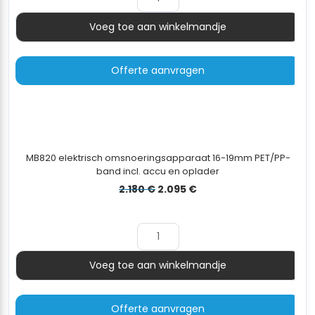
Voeg toe aan winkelmandje
Aantal
Offerte aanvragen
MB820 elektrisch omsnoeringsapparaat 16-19mm PET/PP-
band incl. accu en oplader
Oorspronkelijke
Huidige
2.180
€
2.095
€
prijs
prijs
was:
is:
2.180 €.
2.095 €.
Voeg toe aan winkelmandje
Aantal
Offerte aanvragen