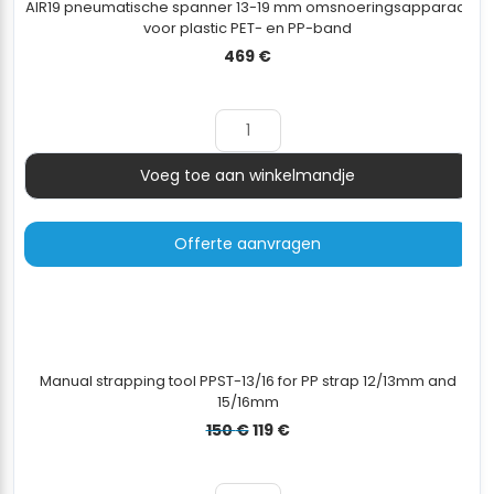
AIR19 pneumatische spanner 13-19 mm omsnoeringsapparaat
voor plastic PET- en PP-band
469
€
Voeg toe aan winkelmandje
Aantal
Offerte aanvragen
Manual strapping tool PPST-13/16 for PP strap 12/13mm and
15/16mm
Oorspronkelijke
Huidige
150
€
119
€
prijs
prijs
was:
is: