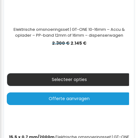
Elektrische omsnoeringsset | GT-ONE 10-16mm – Accu &
oplader – PP-band 12mm of 16mm – dispenserwagen
Oorspronkelijke
Huidige
2.300
€
2.145
€
prijs
prijs
was:
is:
2.300 €.
2.145 €.
Selecteer opties
Offerte aanvragen
15,5 x 0,7 mm/2000m
Elektrische omsnoeringsset | GT-ONE