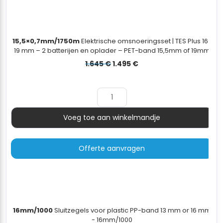
15,5×0,7mm/1750m
Elektrische omsnoeringsset | TES Plus 16-
19 mm – 2 batterijen en oplader – PET-band 15,5mm of 19mm
– PET/PP dispenserwagen - 15,5×0,7mm/1750m
Oorspronkelijke
Huidige
1.645
€
1.495
€
prijs
prijs
was:
is:
1.645 €.
1.495 €.
Voeg toe aan winkelmandje
Aantal
Offerte aanvragen
16mm/1000
Sluitzegels voor plastic PP-band 13 mm or 16 mm
- 16mm/1000