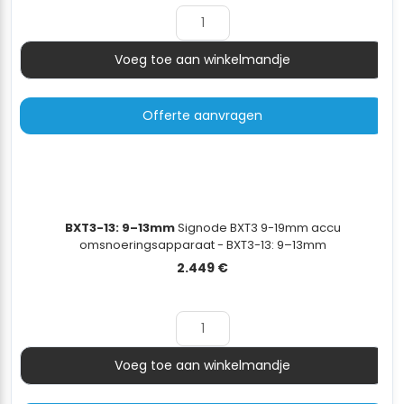
2.000 €.
1.699 €.
Voeg toe aan winkelmandje
Aantal
Offerte aanvragen
BXT3-13: 9–13mm
Signode BXT3 9-19mm accu
omsnoeringsapparaat - BXT3-13: 9–13mm
2.449
€
Voeg toe aan winkelmandje
Aantal