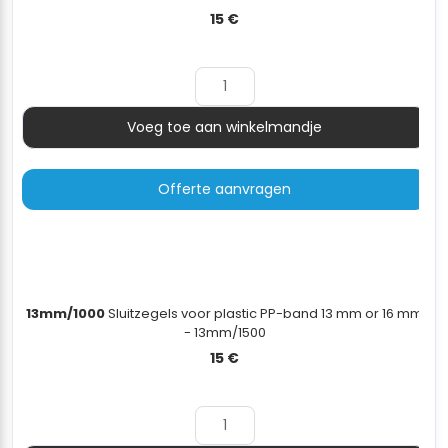
15
€
Voeg toe aan winkelmandje
Aantal
Offerte aanvragen
13mm/1000
Sluitzegels voor plastic PP-band 13 mm or 16 mm
- 13mm/1500
15
€