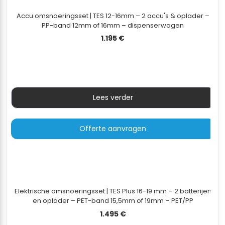
Accu omsnoeringsset | TES 12-16mm – 2 accu's & oplader –
PP-band 12mm of 16mm – dispenserwagen
1.195
€
Lees verder
Offerte aanvragen
Elektrische omsnoeringsset | TES Plus 16-19 mm – 2 batterijen
en oplader – PET-band 15,5mm of 19mm – PET/PP
dispenserwagen
1.495
€