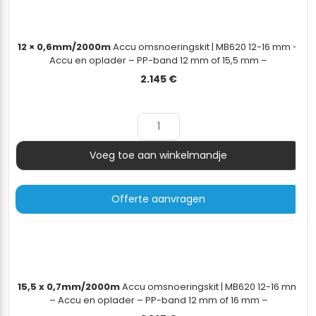
12 × 0,6mm/2000m
Accu omsnoeringskit | MB620 12-16 mm –
Accu en oplader – PP-band 12 mm of 15,5 mm –
dispenserwagen - 12×0,7mm/2000m
2.145
€
Voeg toe aan winkelmandje
Aantal
Offerte aanvragen
15,5 x 0,7mm/2000m
Accu omsnoeringskit | MB620 12-16 mm
– Accu en oplader – PP-band 12 mm of 16 mm –
dispenserwagen - 16x0,65mm/2000m