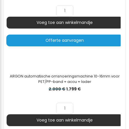
was:
is:
1.299 €.
1.199 €.
Voeg toe aan winkelmandje
Aantal
Offerte aanvragen
ARGON automatische omsnoeringsmachine 10-16mm voor
PET/PP-band + accu + lader
Oorspronkelijke
Huidige
2.000
€
1.799
€
prijs
prijs
was:
is:
2.000 €.
1.799 €.
Voeg toe aan winkelmandje
Aantal