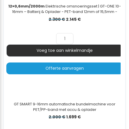
12×0,6mm/2000m
Elektrische omsnoeringsset | GT-ONE 10-
16mm – Batterij & Oplader - PET-band 12mm of 15,5mm -
dispenserwagen - 12×0,7mm/2000m
Oorspronkelijke
Huidige
2.300
€
2.145
€
prijs
prijs
was:
is:
2.300 €.
2.145 €.
Voeg toe aan winkelmandje
Aantal
Offerte aanvragen
GT SMART 9-16mm automatische bundelmachine voor
PET/PP-band met accu & oplader
Oorspronkelijke
Huidige
2.000
€
1.699
€
prijs
prijs
was:
is: