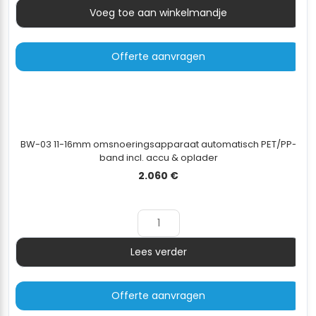
Voeg toe aan winkelmandje
Aantal
Offerte aanvragen
BW-03 11-16mm omsnoeringsapparaat automatisch PET/PP-
band incl. accu & oplader
2.060
€
Lees verder
Aantal
Offerte aanvragen