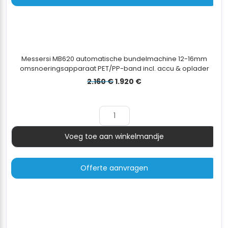
Messersi MB620 automatische bundelmachine 12-16mm
omsnoeringsapparaat PET/PP-band incl. accu & oplader
Oorspronkelijke
Huidige
2.160
€
1.920
€
prijs
prijs
was:
is:
2.160 €.
1.920 €.
Voeg toe aan winkelmandje
Aantal
Offerte aanvragen