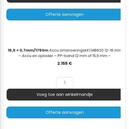
Aantal
Offerte aanvragen
15,5 × 0,7mm/1750m
Accu omsnoeringskit | MB620 12-16 mm
– Accu en oplader – PP-band 12 mm of 15,5 mm –
dispenserwagen - 15,5×0,7mm/1750m
2.155
€
Voeg toe aan winkelmandje
Aantal
Offerte aanvragen