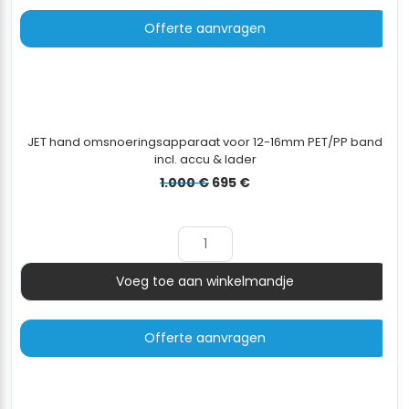
Offerte aanvragen
JET hand omsnoeringsapparaat voor 12-16mm PET/PP band
incl. accu & lader
Oorspronkelijke
Huidige
1.000
€
695
€
prijs
prijs
was:
is:
1.000 €.
695 €.
Voeg toe aan winkelmandje
Aantal
Offerte aanvragen