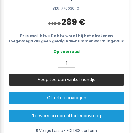
SKU: 770030_01
Oorspronkelijke
Huidige
289
€
449
€
prijs
prijs
was:
is:
449 €.
289 €.
Prijs excl. btw • De btw wordt bij het afrekenen
toegevoegd als geen geldig btw-nummer wordt ingevuld
Op voorraad
SMITH
Elektrische
Stapelaar
Voeg toe aan winkelmandje
CLE
–
met
Offerte aanvragen
S-
Ride
Basis
Toevoegen aan offerteaanvraag
–
Accu
(12V/120AH)
🔒 Veilige kassa • PCI‑DSS conform