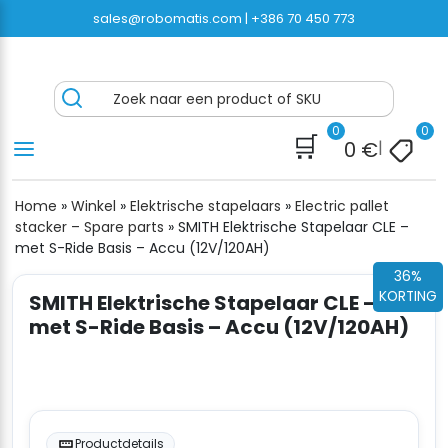
Ga
sales@robomatis.com |
+386 70 450 773
naar
inhoud
ROBOMATIS®
Battery Strapping Tools and Packing Machines
Zoek naar een product of SKU
Delivered Fast and Free
0
0
🛒
0
€
|
Home
»
Winkel
»
Elektrische stapelaars
»
Electric pallet
stacker – Spare parts
»
SMITH Elektrische Stapelaar CLE –
met S-Ride Basis – Accu (12V/120AH)
36%
KORTING
SMITH Elektrische Stapelaar CLE –
met S-Ride Basis – Accu (12V/120AH)
Productdetails