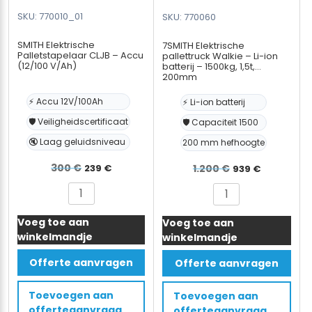
SKU: 770010_01
SKU: 770060
SMITH Elektrische
7SMITH Elektrische
Palletstapelaar CLJB – Accu
pallettruck Walkie – Li-ion
(12/100 V/Ah)
batterij – 1500kg, 1,5t,
200mm
⚡ Accu 12V/100Ah
⚡ Li-ion batterij
🛡️ Veiligheidscertificaat
🛡️ Capaciteit 1500
🔇 Laag geluidsniveau
200 mm hefhoogte
Oorspronkelijke
Huidige
Oorspronkel
Huidige
300
€
239
€
1.200
€
939
€
prijs
prijs
prijs
prijs
SMITH
7SMITH
was:
is:
was:
is:
Elektrische
Elektrische
300 €.
239 €.
1.200 €.
939 €.
Voeg toe aan
Palletstapelaar
Voeg toe aan
pallettruck
winkelmandje
winkelmandje
CLJB
Walkie
–
-
Offerte aanvragen
Offerte aanvragen
Accu
Li-
(12/100
ion
Toevoegen aan
Toevoegen aan
V/Ah)
batterij
offerteaanvraag
offerteaanvraag