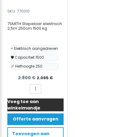
SKU: 770010
7SMITH Stapelaar elektrisch
2,5m 250cm 1500 kg
⚡ Elektrisch aangedreven
🛡️ Capaciteit 1500
📏 Hefhoogte 250
Oorspronkelijke
Huidige
2.800
€
2.095
€
prijs
prijs
7SMITH
was:
is:
Stapelaar
2.800 €.
2.095 €.
Voeg toe aan
elektrisch
winkelmandje
2,5m
250cm
Offerte aanvragen
1500
kg
Toevoegen aan