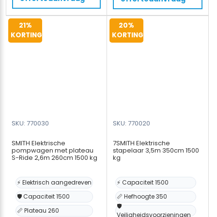
aantal
-
1500kg,
21%
20%
1,5t,
KORTING
KORTING
200mm
aantal
SKU: 770030
SKU: 770020
SMITH Elektrische
7SMITH Elektrische
pompwagen met plateau
stapelaar 3,5m 350cm 1500
S-Ride 2,6m 260cm 1500 kg
kg
⚡ Elektrisch aangedreven
⚡ Capaciteit 1500
🛡️ Capaciteit 1500
📏 Hefhoogte 350
🛡️
📏 Plateau 260
Veiligheidsvoorzieningen