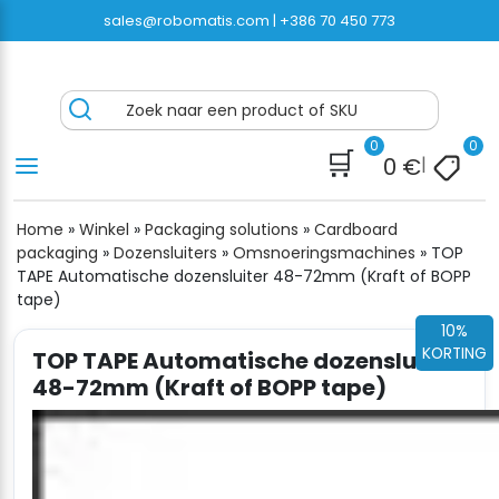
Ga
sales@robomatis.com |
+386 70 450 773
naar
inhoud
ROBOMATIS®
Battery Strapping Tools and Packing Machines
Zoek naar een product of SKU
Delivered Fast and Free
0
0
🛒
0
€
|
Home
»
Winkel
»
Packaging solutions
»
Cardboard
packaging
»
Dozensluiters
»
Omsnoeringsmachines
»
TOP
TAPE Automatische dozensluiter 48-72mm (Kraft of BOPP
tape)
10%
KORTING
TOP TAPE Automatische dozensluiter
48-72mm (Kraft of BOPP tape)