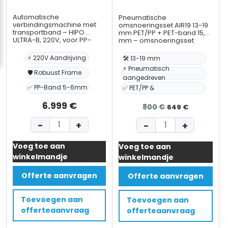
Automatische
Pneumatische
verbindingsmachine met
omsnoeringsset AIR19 13-19
transportband – HIPO
mm PET/PP + PET-band 15,5
ULTRA-B, 220V, voor PP-
mm – omsnoeringsset
band breedte 5-6mm, dikte
0,6-1,0 mm, frame –
⚡ 220V Aandrijving
🛠️ 13-19 mm
breedte 850mm, hoogte
⚡ Pneumatisch
800mm
🛡️ Robuust Frame
aangedreven
✅ PP-Band 5-6mm
✅ PET/PP &
6.999
€
Oorspronkel
Huidige
800
€
649
€
prijs
prijs
Automatische
Pneumatische
−
+
−
+
was:
is:
verbindingsmachine
omsnoeringsset
800 €.
649 €.
Voeg toe aan
met
Voeg toe aan
AIR19
winkelmandje
winkelmandje
transportband
13-
–
19
Offerte aanvragen
Offerte aanvragen
HIPO
mm
ULTRA-
PET/PP
Toevoegen aan
Toevoegen aan
B,
+
offerteaanvraag
offerteaanvraag
220V,
PET-