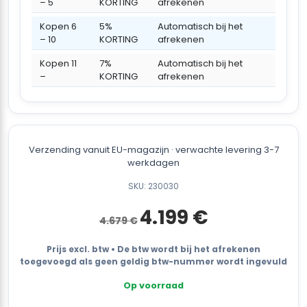
– 5
KORTING
afrekenen
Kopen 6
5%
Automatisch bij het
– 10
KORTING
afrekenen
Kopen 11
7%
Automatisch bij het
–
KORTING
afrekenen
Verzending vanuit EU-magazijn · verwachte levering 3-7
werkdagen
SKU: 230030
Oorspronkelijke
Huidige
4.199
€
4.679
€
prijs
prijs
was:
is:
4.679 €.
4.199 €.
Prijs excl. btw • De btw wordt bij het afrekenen
toegevoegd als geen geldig btw-nummer wordt ingevuld
Op voorraad