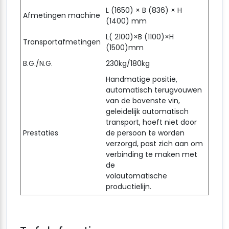
L (1650) × B (836) × H
Afmetingen machine
(1400) mm
L( 2100)×B (1100)×H
Transportafmetingen
(1500)mm
B.G./N.G.
230kg/180kg
Handmatige positie,
automatisch terugvouwen
van de bovenste vin,
geleidelijk automatisch
transport, hoeft niet door
Prestaties
de persoon te worden
verzorgd, past zich aan om
verbinding te maken met
de
volautomatische
productielijn.