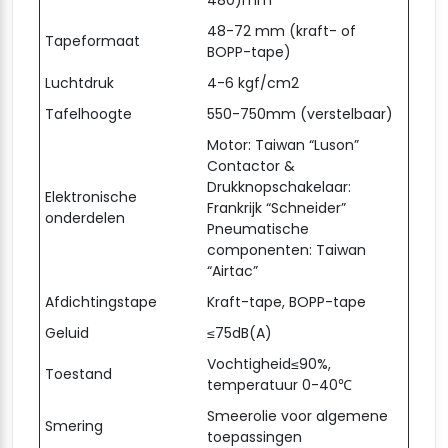
480)mm
48-72 mm (kraft- of
Tapeformaat
BOPP-tape)
Luchtdruk
4-6 kgf/cm2
Tafelhoogte
550-750mm (verstelbaar)
Motor: Taiwan “Luson”
Contactor &
Drukknopschakelaar:
Elektronische
Frankrijk “Schneider”
onderdelen
Pneumatische
componenten: Taiwan
“Airtac”
Afdichtingstape
Kraft-tape, BOPP-tape
Geluid
≤75dB(A)
Vochtigheid≤90%,
Toestand
temperatuur 0-40℃
Smeerolie voor algemene
Smering
toepassingen