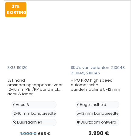
voor
band
31%
PP-
15,5
KORTING
band
mm
breedte
-
5-
omsnoeringsset
6mm,
aantal
dikte
0,6-
1,0
SKU: 110120
SKU’s van varianten: 210043,
mm,
210045, 210046
frame
JET hand
HIPO PRO high speed
–
omsnoeringsapparaat voor
automatische
12-16mm PET/PP band incl.
bundelmachine 5-12 mm
breedte
accu & lader
850mm,
hoogte
⚡ Accu &
⚡ Hoge snelheid
800mm
12-16 mm bandbreedte
5-12 mm bandbreedte
aantal
🛠️ Duurzaam en
🛡️ Duurzaam ontwerp
Oorspronkelijke
Huidige
2.990
€
1.000
€
695
€