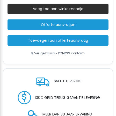
TOP
TAPE
Voeg toe aan winkelmandje
Automatische
dozensluiter
48-
Offerte aanvragen
72mm
(Kraft
of
Toevoegen aan offerteaanvraag
BOPP
tape)
🔒 Veilige kassa • PCI‑DSS conform
aantal
SNELLE LEVERING
100% GELD TERUG GARANTIE LEVERING
MEER DAN 30 JAAR ERVARING